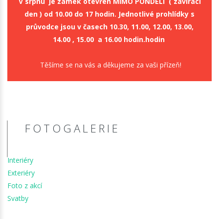
V srpnu je zámek otevřen MIMO PONDÉLÍ ( zavírací
den ) od 10.00 do 17 hodin. Jednotlivé prohlídky s
průvodce jsou v časech 10.30, 11.00, 12.00, 13.00,
14.00 , 15.00 a 16.00 hodin.hodin
Těšíme se na vás a děkujeme za vaši přízeň!
FOTOGALERIE
Interiéry
Exteriéry
Foto z akcí
Svatby